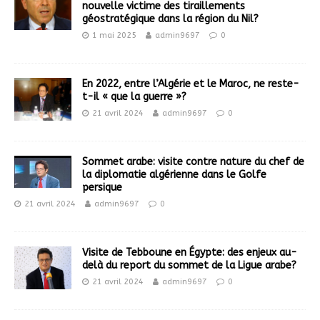
nouvelle victime des tiraillements
géostratégique dans la région du Nil?
1 mai 2025
admin9697
0
En 2022, entre l’Algérie et le Maroc, ne reste-
t-il « que la guerre »?
21 avril 2024
admin9697
0
Sommet arabe: visite contre nature du chef de
la diplomatie algérienne dans le Golfe
persique
21 avril 2024
admin9697
0
Visite de Tebboune en Égypte: des enjeux au-
delà du report du sommet de la Ligue arabe?
21 avril 2024
admin9697
0