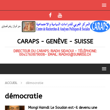
CARAPS - GENÈVE - SUISSE
DIRECTEUR DU CARAPS: RIADH SIDAOUI - TÉLÉPHONE:
0041763879008- EMAIL: RIADH3@SUNRISE.CH
ACCUEIL
démocratie
démocratie
Mongi Hamdi: Le Soudan est-il devenu une