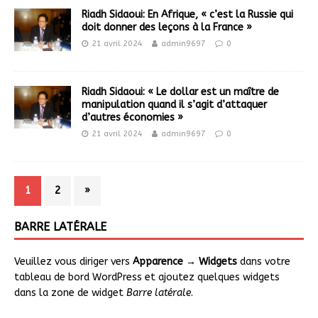
Riadh Sidaoui: En Afrique, « c’est la Russie qui
doit donner des leçons à la France »
21 avril 2024
admin9697
0
Riadh Sidaoui: « Le dollar est un maître de
manipulation quand il s’agit d’attaquer
d’autres économies »
21 avril 2024
admin9697
0
1
2
»
BARRE LATÉRALE
Veuillez vous diriger vers
Apparence → Widgets
dans votre
tableau de bord WordPress et ajoutez quelques widgets
dans la zone de widget
Barre latérale
.