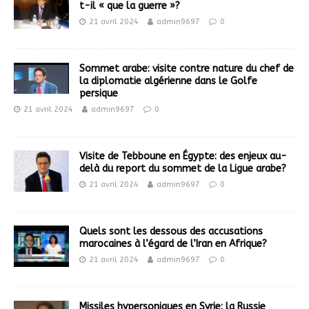
t-il « que la guerre »?
21 avril 2024
admin9697
0
Sommet arabe: visite contre nature du chef de
la diplomatie algérienne dans le Golfe
persique
21 avril 2024
admin9697
0
Visite de Tebboune en Égypte: des enjeux au-
delà du report du sommet de la Ligue arabe?
21 avril 2024
admin9697
0
Quels sont les dessous des accusations
marocaines à l’égard de l’Iran en Afrique?
21 avril 2024
admin9697
0
Missiles hypersoniques en Syrie: la Russie