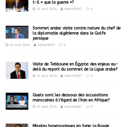
t-il « que la guerre »?
21 avril 2024
admin9697
0
Sommet arabe: visite contre nature du chef de
la diplomatie algérienne dans le Golfe
persique
21 avril 2024
admin9697
0
Visite de Tebboune en Égypte: des enjeux au-
delà du report du sommet de la Ligue arabe?
21 avril 2024
admin9697
0
Quels sont les dessous des accusations
marocaines à l’égard de l’Iran en Afrique?
21 avril 2024
admin9697
0
Missiles hypersoniques en Syrie: la Russie