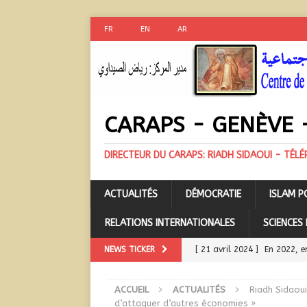
FR
EN
AR
CARAPS - GENÈVE -
DIRECTEUR DU CARAPS: RIADH SIDAOUI - TÉL
ACTUALITÉS
DÉMOCRATIE
ISLAM P
RELATIONS INTERNATIONALES
SCIENCES
NEWS TICKER
[ 21 avril 2024 ]
En 2022, e
ACTUALITÉS
ACCUEIL
ACTUALITÉS
Riadh Sidaoui
[ 21 avril 2024 ]
Sommet ara
d’attaquer d’autres économies »