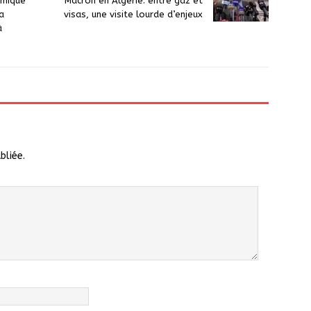
omique
Macron en Algérie: entre gaz et
a
visas, une visite lourde d’enjeux
à
bliée.