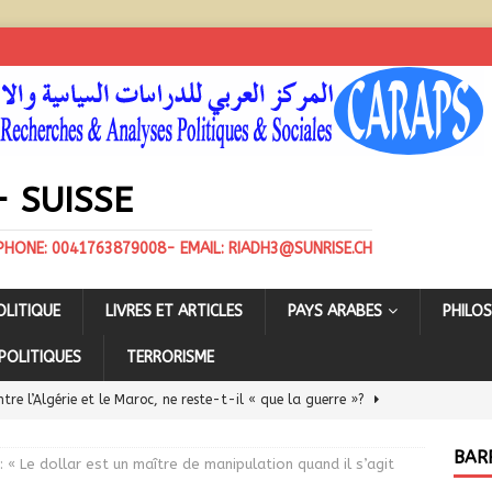
 SUISSE
ÉPHONE: 0041763879008- EMAIL: RIADH3@SUNRISE.CH
OLITIQUE
LIVRES ET ARTICLES
PAYS ARABES
PHILO
 POLITIQUES
TERRORISME
ntre l’Algérie et le Maroc, ne reste-t-il « que la guerre »?
BAR
: « Le dollar est un maître de manipulation quand il s’agit
be: visite contre nature du chef de la diplomatie algérienne