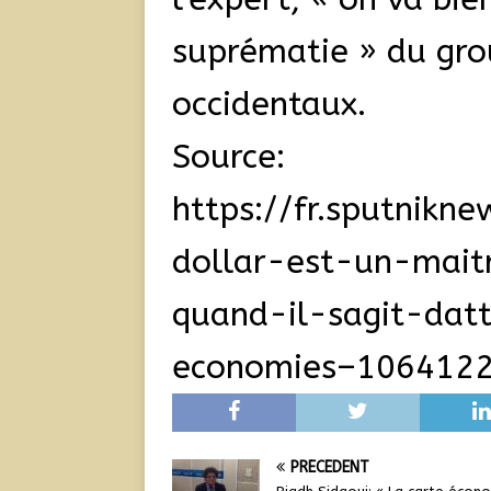
suprématie » du gro
occidentaux.
Source:
https://fr.sputnikn
dollar-est-un-mait
quand-il-sagit-dat
economies–1064122
PRÉCÉDENT