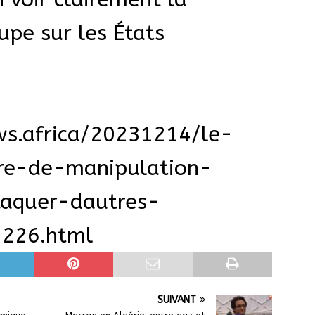
upe sur les États
ews.africa/20231214/le-
re-de-manipulation-
taquer-dautres-
226.html
SUIVANT