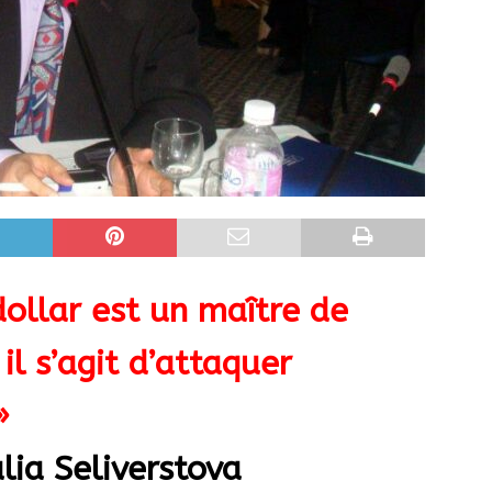
dollar est un maître de
l s’agit d’attaquer
»
ia Seliverstova