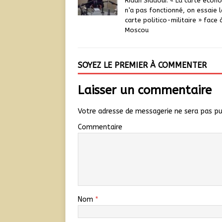
Riadh Sidaoui: « La carte écon
n’a pas fonctionné, on essaie l
carte politico-militaire » face 
Moscou
SOYEZ LE PREMIER À COMMENTER
Laisser un commentaire
Votre adresse de messagerie ne sera pas pu
Commentaire
Nom
*