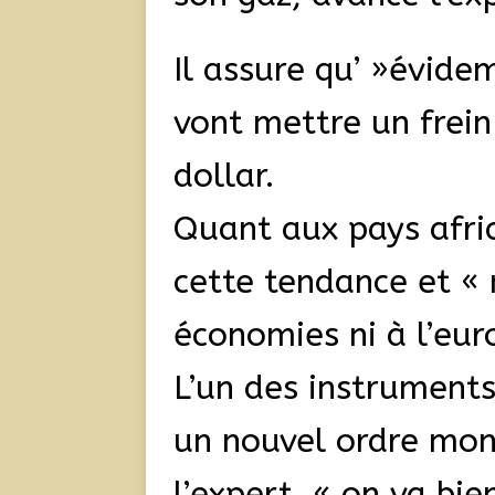
Il assure qu’ »évide
vont mettre un frein
dollar.
Quant aux pays afric
cette tendance et « 
économies ni à l’euro
L’un des instrument
un nouvel ordre mond
l’expert, « on va bie