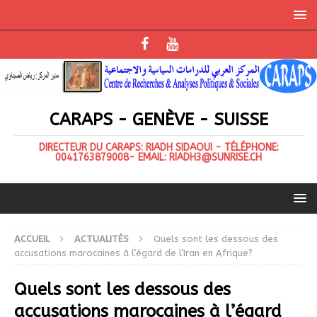
CARAPS - GENÈVE - SUISSE
DIRECTEUR DU CARAPS: RIADH SIDAOUI - TÉLÉPHONE:
0041763879008- EMAIL: RIADH3@SUNRISE.CH
ACCUEIL
ACTUALITÉS
Quels sont les dessous des
accusations marocaines à l’égard de l’Iran en Afrique?
Quels sont les dessous des
accusations marocaines à l’égard