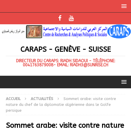
CARAPS - GENÈVE - SUISSE
DIRECTEUR DU CARAPS: RIADH SIDAOUI - TÉLÉPHONE:
0041763879008- EMAIL: RIADH3@SUNRISE.CH
ACCUEIL
ACTUALITÉS
Sommet arabe: visite contre
nature du chef de la diplomatie algérienne dans le Golfe
persique
Sommet arabe: visite contre nature