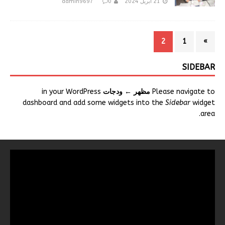
21 أبريل 2024
0
admin9697
2
1
»
SIDEBAR
Please navigate to
مظهر ← ودجات
in your WordPress
dashboard and add some widgets into the
Sidebar
widget
area.