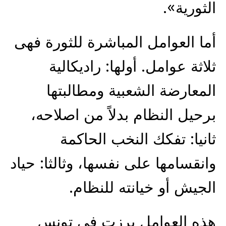
الثورية».
أما العوامل المباشرة للثورة فهى
ثلاثة عوامل. أولها: راديكالية
المعارضة الشعبية ومطالبتها
برحيل النظام بدلاً من اصلاحه،
ثانيا: تفكك النخب الحاكمة
وانقسامها على نفسها، وثالثا: حياد
الجيش أو خيانته للنظام.
هذه العوامل برزت فى تونس