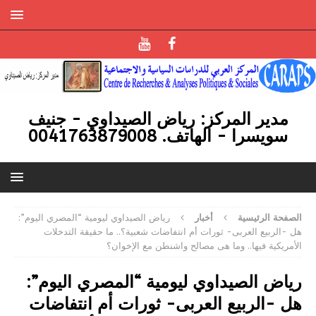
مدير المركز: رياض الصيداوي - جنيف
سويسرا - الهاتف. 0041763879008
الصفحة الرئيسية
أخبار
رياض الصيداوي ليومية “المصري اليوم”:
هل -الربيع العربى- ثورات أم انتفاضات شعبية؟.. ما حقيقة التدخلات
الأمريكية فيها.. وما هى مصالح واشنطن مع الإخوان؟
رياض الصيداوي ليومية “المصري اليوم”:
هل -الربيع العربى- ثورات أم انتفاضات