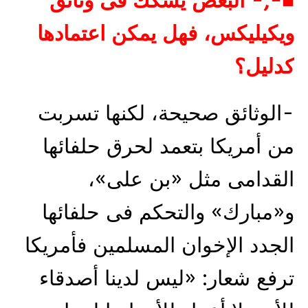
■-;- البعض يشكك فى وثائق
ويكيليكس، فهل يمكن اعتمادها
كدليل؟
-الوثائق صحيحة، لكنها تسربت
من أمريكا بتعمد لحرق حلفائها
القدامى مثل «بن على»،
و«مبارك» والتحكم فى حلفائها
الجدد الإخوان المسلمين فأمريكا
ترفع شعار: «ليس لدينا أصدقاء