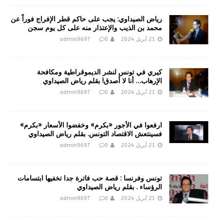
رياض الصيداوي: يجب على حاكم قطر الإفراج فوراً عن
محمد بن الذيب والإعتذار منه على كل يوم سجن
21 أبريل 2024
0
admin9697
كيري في تونس لنشر الديموقراطية ومكافحة
الإرهاب… أنا لا أصدق! بقلم رياض الصيداوي
21 أبريل 2024
0
admin9697
ارفعوا في الأجور «بكرم» وخفضوا الأسعار «بكرم»
فسينتعش الاقتصاد التونس. بقلم رياض الصيداوي
21 أبريل 2024
0
admin9697
تونس وفرنسا : قصة حب فاترة جدا تخفيها ابتسامات
الرؤساء . بقلم رياض الصيداوي
21 أبريل 2024
0
admin9697