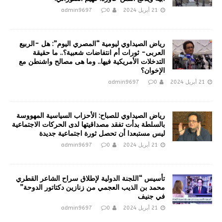
21 أبريل 2024
0
admin9697
رياض الصيداوي ليومية “المصري اليوم”: هل -الربيع
العربى- ثورات أم انتفاضات شعبية؟.. ما حقيقة
التدخلات الأمريكية فيها.. وما هى مصالح واشنطن مع
الإخوان؟
21 أبريل 2024
0
admin9697
رياض الصيداوي للصباح: الأحزاب السياسية المهووسة
بالسلطة بدأت تفقد مصداقيتها لدى الحركات الاجتماعية
ليس مستبعدا أن تحصل ثورة اجتماعية جديدة
21 أبريل 2024
0
admin9697
تأسيس “اللجنة الدولية لإطلاق سراح الشاعر القطري
محمد بن الذيب العجمي من زنازين دكتاتور الدوحة”
في جنيف
21 أبريل 2024
0
admin9697