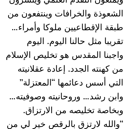
الشعوذة والخرافات وينتفعون من
طبقة الإقطاعيين ملوكا وأمراء…
تقريبا مثل حالنا اليوم. اليوم
واجبنا المقدس هو تخليص الإسلام
من كهنته الجدد. إعادة عقلانيته
التي أسس دعائمها “المعتزلة”
وابن رشد… وروحانيته وصوفيته…
وبخاصة تخليصه من الارتزاق.
“والله لارتزق بالرقص خير لي من