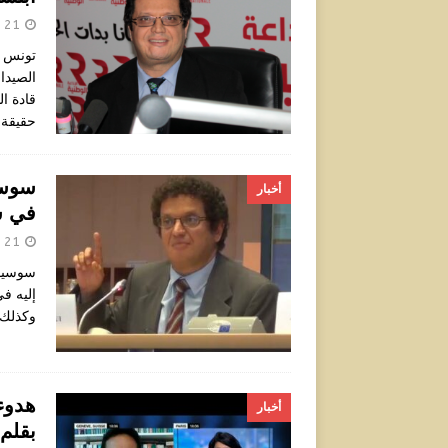
21 أبريل 2024
تونس و
الصيدا
قادة ال
حقيقة
سوسيو
أخبار
في س
21 أبريل 2024
سوسيولو
إليه ف
وكذلك 
هدوء
أخبار
بقلم