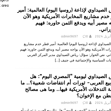
dgets
لإذاعة (روسيا اليوم) العالمية: أمير قطر خدم مشاريع المخابرات الأمريكية
 area.
الصيداوي لإذاعة (روسيا اليوم) العالمية: أمير
ثمن حاوره: فهيم الصوراني.
أخبار
خدم مشاريع المخابرات الأمريكية وهو الآن
ليومية “المصري اليوم”: هل -الربيع العربى- ثورات أم انتفاضات شعبية؟..
 مصير أبيه ويدفع الثمن حاوره: فهيم
راني.
.. وما هى مصالح واشنطن مع الإخوان؟
أخبار
admin9697
0
 للصباح: الأحزاب السياسية المهووسة بالسلطة بدأت تفقد مصداقيتها لدى
لصيداوي لإذاعة (روسيا اليوم) العالمية: أمير قطر خدم مشاريع
أن تحصل ثورة اجتماعية جديدة
أخبار
ات الأمريكية وهو الآن يواجه مصير أبيه ويدفع الثمن حاوره: فهيم
ني. نص الحوار: سؤال: رياض الصيداوي مدير المركز العربي
ات السياسية والإجتماعية في جنيف
[…]
 الصيداوي ليومية “المصري اليوم”: هل
يع العربى- ثورات أم انتفاضات شعبية؟.. ما
 التدخلات الأمريكية فيها.. وما هى مصالح
طن مع الإخوان؟
admin9697
0
لصيداوي ليومية “المصري اليوم”: هل -الربيع العربى- ثورات أم