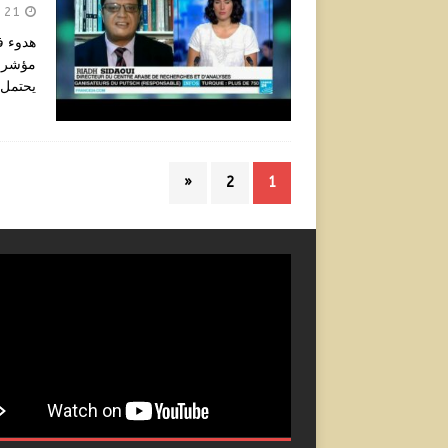
21 أبريل 2024
هدوء ف
مؤشرات
يحتمل 
«
2
1