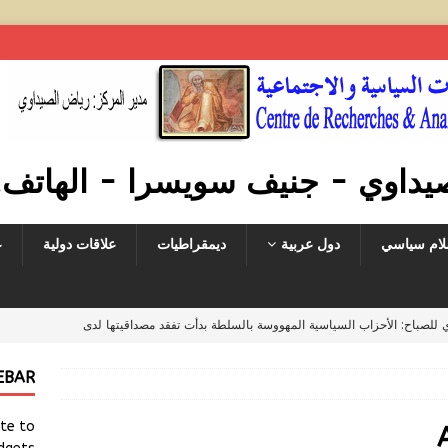
ي - جنيف سويسرا - الهاتف. 041763879008
لام سياسي
دول عربية
ديمقراطيات
علاقات دولية
ع
 الدولية لإطلاق سراح الشاعر القطري محمد بن الذيب العجمي من زنازين
EBAR
: يجب على حاكم قطر الإفراج فوراً عن محمد بن الذيب والإعتذار منه على
ate to