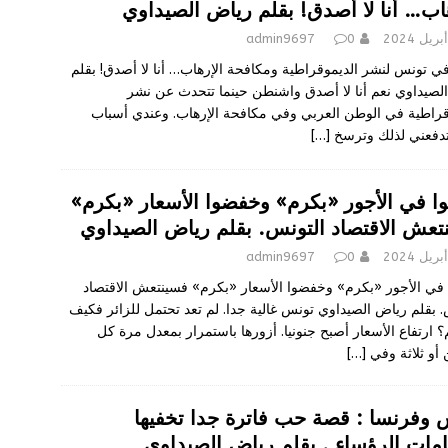
هاب… أنا لا أصدق! بقلم رياض الصيداوي
admin9697
0
ي تونس لنشر الديموقراطية ومكافحة الإرهاب… أنا لا أصدق! بقلم
لصيداوي نعم أنا لا أصدق واشنطن حينما تتحدث عن نشر
قراطية في الوطن العربي وفي مكافحة الإرهاب. وعندي أسباب
تدفعني لذلك وترسخ
[…]
وا في الأجور «بكرم» وخفضوا الأسعار «بكرم»
تعش الاقتصاد التونس. بقلم رياض الصيداوي
admin9697
0
 في الأجور «بكرم» وخفضوا الأسعار «بكرم» فسينتعش الاقتصاد
. بقلم رياض الصيداوي تونس غالية جدا. لم تعد تحتمل للزائر فكيف
؟ ارتفاع الأسعار أصبح جنونيا. أزورها باستمرار بمعدل مرة كل
أو ثلاثة وفي
[…]
 وفرنسا : قصة حب فاترة جدا تخفيها
امات الرؤساء . بقلم رياض الصيداوي