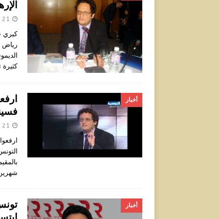
الإر
21 أبريل 2024
كيري ف
رياض ا
الديمو
كثيرة 
ارفع
أخبار
فسين
21 أبريل 2024
ارفعوا
التونس
بالمقيم
شهرين 
تونس
أخبار
ابتس