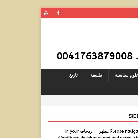
0
لوم سياسية
فلسفة
تاريخ
SID
Please navig
مظهر ← ودجات
in your