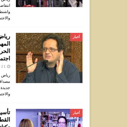
انتفاضا
واشنطن
والاجت
رياض
أخبار
المه
الحر
اجتم
21 أبريل 2024
رياض ا
مصداقي
جديدة 
والاجتماعية بجنيف t
تأسي
أخبار
القط