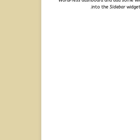
WordPress dashboard and add some wi
into the
Sidebar
widget