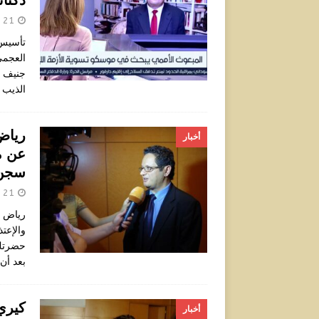
دكتا
21 أبريل 2024
تأسيس 
العجمي
جنيف ت
الذيب 
رياض
أخبار
عن م
سجن
21 أبريل 2024
رياض ا
والإعت
حضرتك 
بعد أن
كيري
أخبار