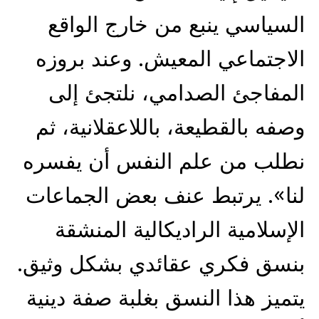
السياسي ينبع من خارج الواقع
الاجتماعي المعيش. وعند بروزه
المفاجئ الصدامي، نلتجئ إلى
وصفه بالقطيعة، باللاعقلانية، ثم
نطلب من علم النفس أن يفسره
لنا». يرتبط عنف بعض الجماعات
الإسلامية الراديكالية المنشقة
بنسق فكري عقائدي بشكل وثيق.
يتميز هذا النسق بغلبة صفة دينية