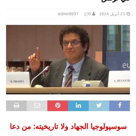
21 أبريل 2024
0
admin9697
سوسيولوجيا الجهاد ولا تاريخيته: من دعا