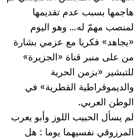
هاجمها بسبب عدم تقديمها
لمنصب مهمّ له… وهو اليوم
«يجاهد» فكريا مع عزمي بشارة
من على منبر قناة «الجزيرة»
للتبشير «بزمن الحرية
والديموقراطية القطرية» في
الوطن العربي.
لم يسأل الحبيب اللوز وأبو يعرب
المرزوقي نفسيهما يوما : هل