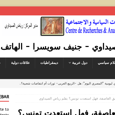
ي - جنيف سويسرا - الهاتف. 041763879008
لام سياسي
دول عربية
ديمقراطيات
علاقات دولية
ع
ليومية “المصري اليوم”: هل -الربيع العربى- ثورات أم انتفاضات شعبية؟..
.. وما هى مصالح واشنطن مع الإخوان؟
أخبار
EBAR
بق العاصفة، فهل استعدت تونس؟ بقلم رياض الصيداوي
 للصباح: الأحزاب السياسية المهووسة بالسلطة بدأت تفقد مصداقيتها لدى
ate to
أن تحصل ثورة اجتماعية جديدة
أخبار
لعاصفة، فهل استعدت تونس؟