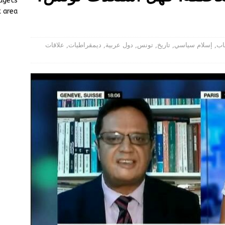
dgets
 الدولية لإطلاق سراح الشاعر القطري محمد بن الذيب العجمي من زنازين
 area.
: يجب على حاكم قطر الإفراج فوراً عن محمد بن الذيب والإعتذار منه على
اب
,
إسلام سياسي
,
تاريخ
,
تونس
,
دول عربية
,
ديمقراطيات
,
علاقات
لإذاعة (روسيا اليوم) العالمية: أمير قطر خدم مشاريع المخابرات الأمريكية
ثمن حاوره: فهيم الصوراني.
أخبار