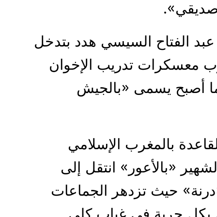
صديقي».
بد الفتاح السيسي هدد بتدخل
 معسكرات تدريب الإخوان
ما أصبح يسمى «بالجيش
لقاعدة بالمغرب الإسلامي
لشهير «بالأعور» انتقل إلى
«درنة» حيث تزدهر الجماعات
مل بكل حرية في غياب كلي