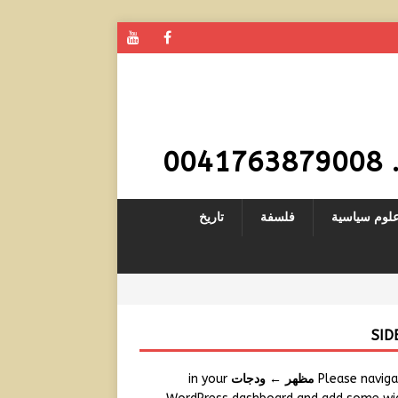
0
لوم سياسية
فلسفة
تاريخ
SID
Please navig
مظهر ← ودجات
in your