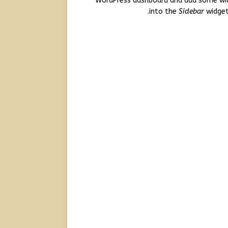
WordPress dashboard and add some wi
into the
Sidebar
widget