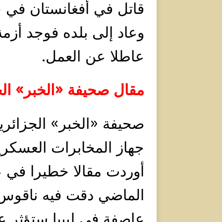
قاتل في أفغانستان في 
وعاد إلى بلده فوجد أزمة
عاطلا عن العمل.
مقال صحيفة «الخبر» الج
صحيفة «الخبر» الجزائرية
جهاز المخابرات العسكري
الماضي دقت فيه ناقو
عاصفة في ليبيا ستؤثر 