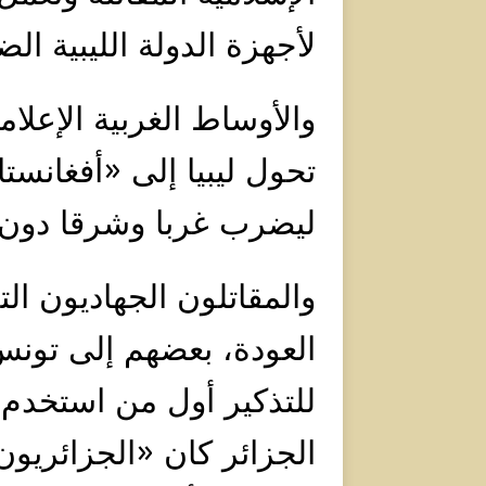
لأجهزة الدولة الليبية الض
والأوساط الغربية الإعل
تحول ليبيا إلى «أفغانست
ليضرب غربا وشرقا دون ت
والمقاتلون الجهاديون ال
العودة، بعضهم إلى تونس
للتذكير أول من استخدم 
الجزائر كان «الجزائريون